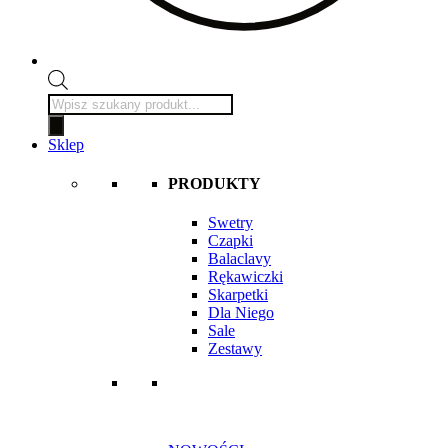
Wyszukiwarka
produktów
Sklep
PRODUKTY
Swetry
Czapki
Balaclavy
Rękawiczki
Skarpetki
Dla Niego
Sale
Zestawy