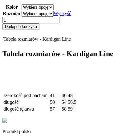
Kolor
Rozmiar
Wyczyść
ilość
KARDIGAN
Dodaj do koszyka
LINE
Tabela rozmiarów - Kardigan Line
Tabela rozmiarów - Kardigan Line
XS/S
M
L
szerokość pod pachami
41
46
48
długość
50
54
56,5
długość rękawa
57
58
59
Produkt polski