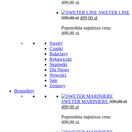
499,00
zł
.
599,00 zł.
499,00 zł.
SWETER LINE
Pierwotna
Aktualna
599,00
zł
499,00
zł
cena
cena
Poprzednia najniższa cena:
wynosiła:
wynosi:
499,00
zł
.
599,00 zł.
499,00 zł.
Swetry
Czapki
Balaclavy
Rękawiczki
Skarpetki
Dla Niego
Nowości
Sale
Zestawy
Bestsellery
SWETER MARINIERE
599,00
zł
Pierwotna
Aktualna
499,00
zł
cena
cena
Poprzednia najniższa cena:
wynosiła:
wynosi:
499,00
zł
.
599,00 zł.
499,00 zł.