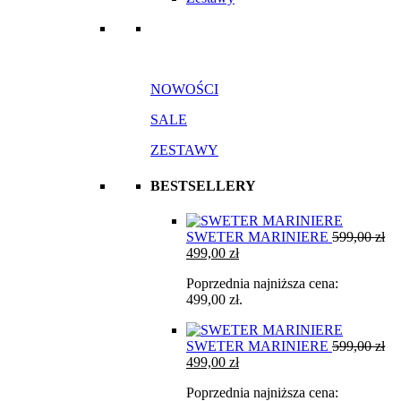
NOWOŚCI
SALE
ZESTAWY
BESTSELLERY
SWETER MARINIERE
599,00
zł
Pierwotna
Aktualna
499,00
zł
cena
cena
Poprzednia najniższa cena:
wynosiła:
wynosi:
499,00
zł
.
599,00 zł.
499,00 zł.
SWETER MARINIERE
599,00
zł
Pierwotna
Aktualna
499,00
zł
cena
cena
Poprzednia najniższa cena:
wynosiła:
wynosi: