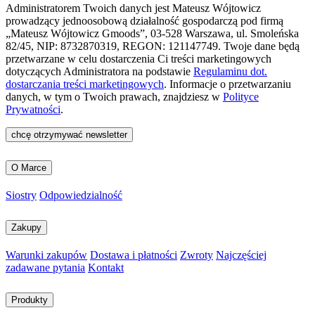
Administratorem Twoich danych jest Mateusz Wójtowicz
prowadzący jednoosobową działalność gospodarczą pod firmą
„Mateusz Wójtowicz Gmoods”, 03-528 Warszawa, ul. Smoleńska
82/45, NIP: 8732870319, REGON: 121147749. Twoje dane będą
przetwarzane w celu dostarczenia Ci treści marketingowych
dotyczących Administratora na podstawie
Regulaminu dot.
dostarczania treści marketingowych
. Informacje o przetwarzaniu
danych, w tym o Twoich prawach, znajdziesz w
Polityce
Prywatności
.
chcę otrzymywać newsletter
O Marce
Siostry
Odpowiedzialność
Zakupy
Warunki zakupów
Dostawa i płatności
Zwroty
Najczęściej
zadawane pytania
Kontakt
Produkty