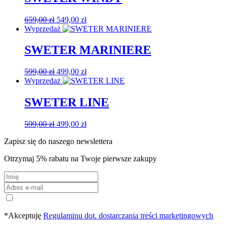
Pierwotna
Aktualna
Ten
659,00
zł
549,00
zł
cena
cena
produkt
Wyprzedaż
wynosiła:
wynosi:
ma
659,00 zł.
549,00 zł.
wiele
SWETER MARINIERE
wariantów.
Opcje
Pierwotna
Aktualna
Ten
599,00
zł
499,00
zł
można
cena
cena
produkt
Wyprzedaż
wybrać
wynosiła:
wynosi:
ma
na
599,00 zł.
499,00 zł.
wiele
SWETER LINE
stronie
wariantów.
produktu
Opcje
Pierwotna
Aktualna
Ten
599,00
zł
499,00
zł
można
cena
cena
produkt
wybrać
Zapisz się do naszego newslettera
wynosiła:
wynosi:
ma
na
599,00 zł.
499,00 zł.
wiele
stronie
Otrzymaj 5% rabatu na Twoje pierwsze zakupy
wariantów.
produktu
Opcje
można
wybrać
na
stronie
produktu
*Akceptuję
Regulaminu dot. dostarczania treści marketingowych