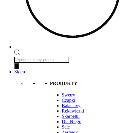
Wyszukiwarka
produktów
Sklep
PRODUKTY
Swetry
Czapki
Balaclavy
Rękawiczki
Skarpetki
Dla Niego
Sale
Zestawy