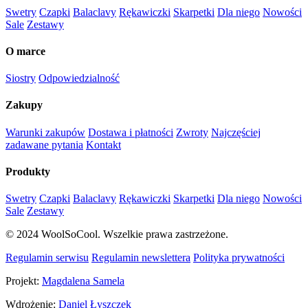
Swetry
Czapki
Balaclavy
Rękawiczki
Skarpetki
Dla niego
Nowości
Sale
Zestawy
O marce
Siostry
Odpowiedzialność
Zakupy
Warunki zakupów
Dostawa i płatności
Zwroty
Najczęściej
zadawane pytania
Kontakt
Produkty
Swetry
Czapki
Balaclavy
Rękawiczki
Skarpetki
Dla niego
Nowości
Sale
Zestawy
© 2024 WoolSoCool. Wszelkie prawa zastrzeżone.
Regulamin serwisu
Regulamin newslettera
Polityka prywatności
Projekt:
Magdalena Samela
Wdrożenie:
Daniel Łyszczek