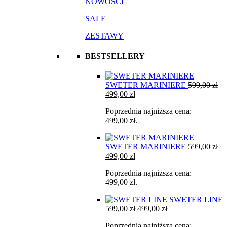
NOWOŚCI
SALE
ZESTAWY
BESTSELLERY
SWETER MARINIERE
599,00
zł
Pierwotna
Aktualna
499,00
zł
cena
cena
Poprzednia najniższa cena:
wynosiła:
wynosi:
499,00
zł
.
599,00 zł.
499,00 zł.
SWETER MARINIERE
599,00
zł
Pierwotna
Aktualna
499,00
zł
cena
cena
Poprzednia najniższa cena:
wynosiła:
wynosi:
499,00
zł
.
599,00 zł.
499,00 zł.
SWETER LINE
Pierwotna
Aktualna
599,00
zł
499,00
zł
cena
cena
Poprzednia najniższa cena:
wynosiła:
wynosi: