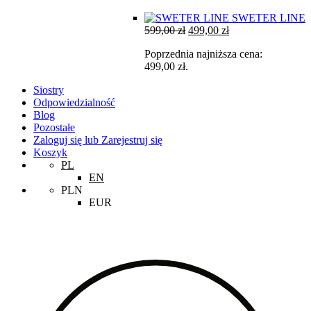
SWETER LINE
Pierwotna
Aktualna
599,00
zł
499,00
zł
cena
cena
Poprzednia najniższa cena:
wynosiła:
wynosi:
499,00
zł
.
599,00 zł.
499,00 zł.
Siostry
Odpowiedzialność
Blog
Pozostałe
Zaloguj się lub Zarejestruj się
Koszyk
PL
EN
PLN
EUR