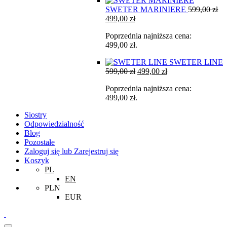
SWETER MARINIERE
599,00
zł
Pierwotna
Aktualna
499,00
zł
cena
cena
Poprzednia najniższa cena:
wynosiła:
wynosi:
499,00
zł
.
599,00 zł.
499,00 zł.
SWETER LINE
Pierwotna
Aktualna
599,00
zł
499,00
zł
cena
cena
Poprzednia najniższa cena:
wynosiła:
wynosi:
499,00
zł
.
599,00 zł.
499,00 zł.
Siostry
Odpowiedzialność
Blog
Pozostałe
Zaloguj się lub Zarejestruj się
Koszyk
PL
EN
PLN
EUR