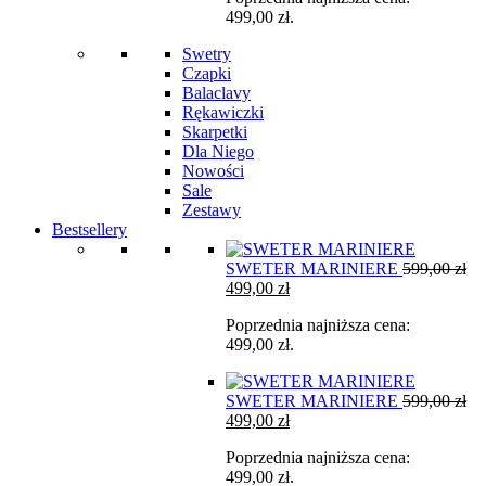
499,00
zł
.
599,00 zł.
499,00 zł.
Swetry
Czapki
Balaclavy
Rękawiczki
Skarpetki
Dla Niego
Nowości
Sale
Zestawy
Bestsellery
SWETER MARINIERE
599,00
zł
Pierwotna
Aktualna
499,00
zł
cena
cena
Poprzednia najniższa cena:
wynosiła:
wynosi:
499,00
zł
.
599,00 zł.
499,00 zł.
SWETER MARINIERE
599,00
zł
Pierwotna
Aktualna
499,00
zł
cena
cena
Poprzednia najniższa cena:
wynosiła:
wynosi:
499,00
zł
.
599,00 zł.
499,00 zł.